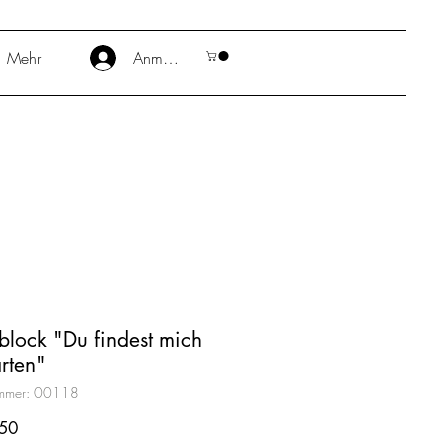
Mehr
Anmelden
block "Du findest mich
rten"
ummer: 00118
Preis
50