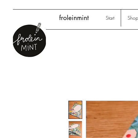
froleinmint
Start
Sho