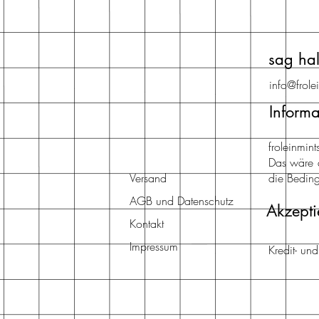
sag hal
info@frole
Informa
froleinmi
Das wäre 
Versand
die Beding
AGB und Datenschutz
Akzepti
Kontakt
Impressum
Kredit- un