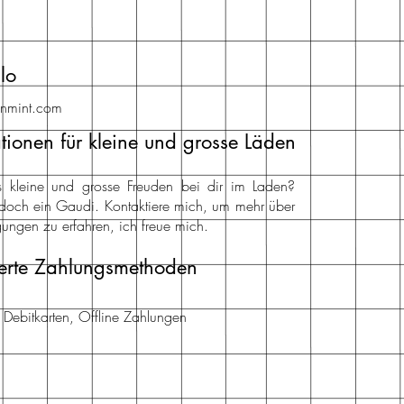
lo
inmint.com
tionen für kleine und grosse Läden
nts kleine und grosse Freuden bei dir im Laden?
doch ein Gaudi. Kontaktiere mich, um mehr über
ungen zu erfahren, ich freue mich.
erte Zahlungsmethoden
d Debitkarten, Offline Zahlungen