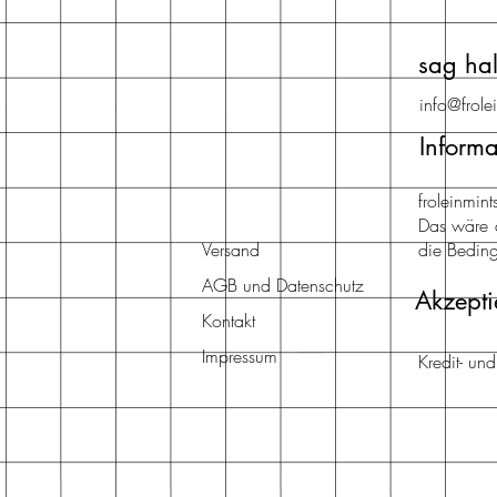
sag hal
info@frole
Informa
froleinmi
Das wäre 
Versand
die Beding
AGB und Datenschutz
Akzepti
Kontakt
Impressum
Kredit- un