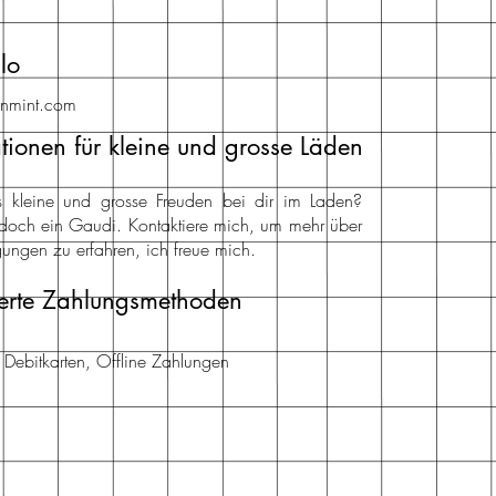
lo
inmint.com
tionen für kleine und grosse Läden
nts kleine und grosse Freuden bei dir im Laden?
doch ein Gaudi. Kontaktiere mich, um mehr über
ungen zu erfahren, ich freue mich.
erte Zahlungsmethoden
d Debitkarten, Offline Zahlungen