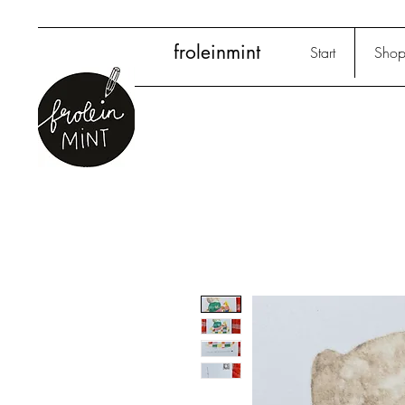
froleinmint
Start
Sho