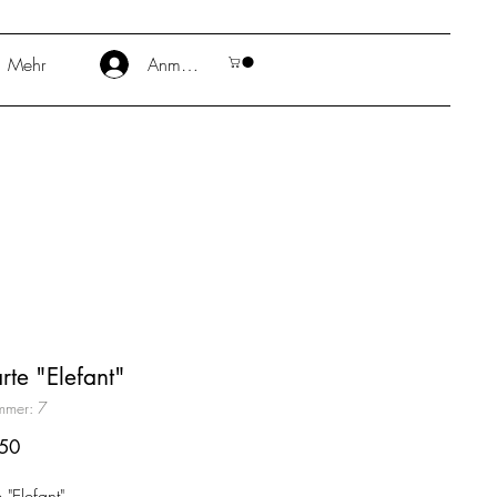
Mehr
Anmelden
rte "Elefant"
ummer: 7
Preis
50
 "Elefant"