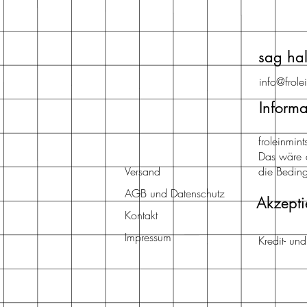
sag hal
info@frole
Informa
froleinmi
Das wäre 
Versand
die Beding
AGB und Datenschutz
Akzepti
Kontakt
Impressum
Kredit- un