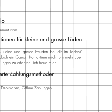
lo
inmint.com
tionen für kleine und grosse Läden
nts kleine und grosse Freuden bei dir im Laden?
doch ein Gaudi. Kontaktiere mich, um mehr über
ungen zu erfahren, ich freue mich.
erte Zahlungsmethoden
d Debitkarten, Offline Zahlungen