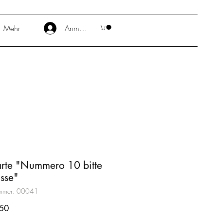
Mehr
Anmelden
arte "Nummero 10 bitte
sse"
ummer: 00041
Preis
50