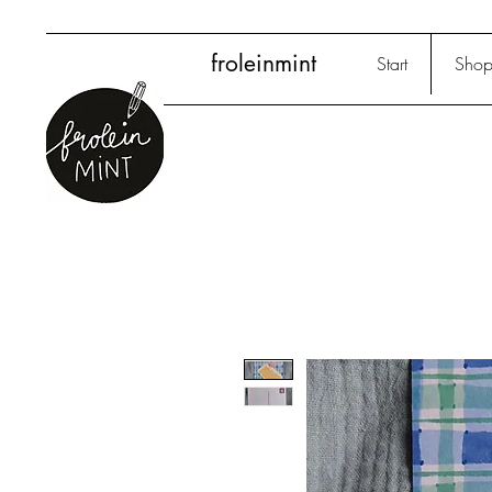
froleinmint
Start
Sho