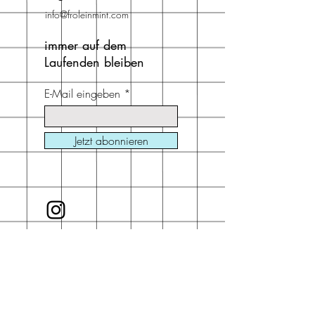
info@froleinmint.com
immer auf dem
Laufenden bleiben
E-Mail eingeben
Jetzt abonnieren
Akzeptierte
Zahlungsmethoden
Kredit- und Debitkarten, Offline
Zahlungen