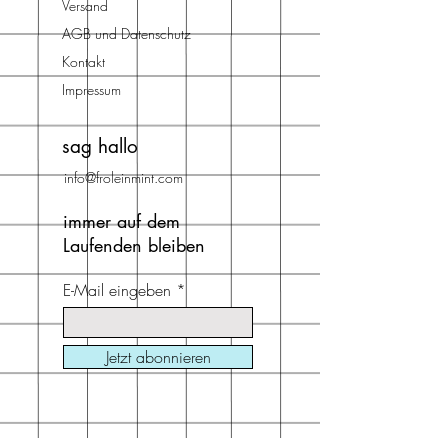
Illustrationen einzubauen, oder
Versand
schön zum Ansehen und sich
andersrum kleine Illustrationen in
vorstellen was die beiden zu
AGB und Datenschutz
den Stempelabdruck
besprechen haben
Kontakt
mitreinzuzeichnen. So haben Vögel
Impressum
plötzlich kleine Zweige im
Schnabel, oder aus dem Rucksack
sag hallo
wadchsen Blumen.. MIt der eigenen
Stempelkollektion habe ich mir
info@froleinmint.com
einen Traum erfüllt. So wünsche ich
dir viel Spass beim Ausprobieren.
immer auf dem
Laufenden bleiben
E-Mail eingeben
Jetzt abonnieren