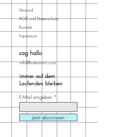
Ich liebe es Stempel in meine
verschönern. Oder einfach auch nur
Illustrationen einzubauen, oder
Versand
schön zum Ansehen und sich
andersrum kleine Illustrationen in
vorstellen was die beiden zu
AGB und Datenschutz
den Stempelabdruck
besprechen haben
Kontakt
mitreinzuzeichnen. So haben Vögel
Impressum
plötzlich kleine Zweige im
Schnabel, oder aus dem Rucksack
sag hallo
wadchsen Blumen.. MIt der eigenen
Stempelkollektion habe ich mir
info@froleinmint.com
einen Traum erfüllt. So wünsche ich
dir viel Spass beim Ausprobieren.
immer auf dem
Laufenden bleiben
E-Mail eingeben
Jetzt abonnieren