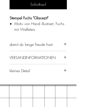
Sofortkauf
Stempel Fuchs "Glacezit"
Motiv von Hand illustriert, Fuchs
mit Waffeleis
Format Stempelholz 3x4cm,
Stempelabdruck ca. 2,8x3,7cm
damit du lange Freude hast
Stempel wird aus nachhaltigen
Materialien hergestellt, PEFC
Lagere
die Stempel seitlich, sprich
VERSANDINFORMATIONEN
zertifiziertes Holz aus
nicht direkt auf der Gummiplatte,
nachhaltiger
vermeide direktes Sonnenlicht
Der Stempel ist höher als 2cm,
Waldbewirtschaftung sowie
kleines Detail
(Gummi könnte sonst mit der Zeit
daher wird er als MidiPaket
hochwertigem Flexogummi
porös werden).
versendet.
Als Papeteristin haben Stempel eine
Made in EU, ohne Schadstoffe
Reinige
deine Stempel von Zeit zu
riesen Faszination auf mich.
Zeit mit Stempelreiniger aus der
Inzwischen habe ich mehre Boxen
Mit den Stempeln lassen sich
Papeterie oder mit Kernseife.
voll Holzstempel, welche ich nach
Karten, Briefumschläge, Hefte,
verschiedenen Themen sortiert habe.
Notizbücher undund ...