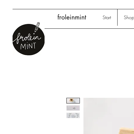
froleinmint
Start
Sho