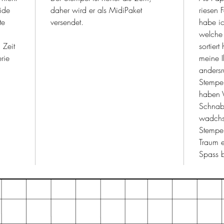
vorstel
ide
daher wird er als MidiPaket
riesen 
haben
te
versendet.
habe ic
welche
 Zeit
sortier
rie
meine I
andersr
Stempe
haben V
Schnab
wadchs
Stempel
Traum e
Spass 