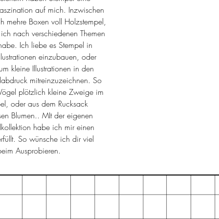
len was die beiden zu besprechen
Faszination auf mich. Inzwischen
h mehre Boxen voll Holzstempel,
 ich nach verschiedenen Themen
t habe. Ich liebe es Stempel in
llustrationen einzubauen, oder
um kleine Illustrationen in den
labdruck mitreinzuzeichnen. So
ögel plötzlich kleine Zweige im
el, oder aus dem Rucksack
en Blumen.. MIt der eigenen
kollektion habe ich mir einen
rfüllt. So wünsche ich dir viel
beim Ausprobieren.