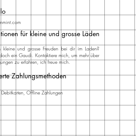
lo
inmint.com
tionen für kleine und grosse Läden
nts kleine und grosse Freuden bei dir im Laden?
doch ein Gaudi. Kontaktiere mich, um mehr über
ungen zu erfahren, ich freue mich.
erte Zahlungsmethoden
d Debitkarten, Offline Zahlungen